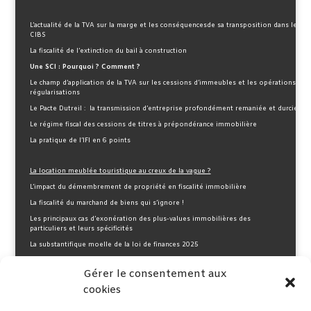
ne
ic
L’actualité de la TVA sur la marge et les conséquencesde sa transposition dans le
CIBS
o
La fiscalité de l’extinction du bail à construction
n
Une SCI : Pourquoi ? Comment ?
Le champ d’application de la TVA sur les
cessions d’immeubles et les opérations de
régularisations
Le Pacte Dutreil : la transmission d’entreprise profondément remaniée et durcie !
Le régime fiscal des cessions de titres à prépondérance immobilière
La pratique de l’IFI en 6 points
La location meublée touristique au creux de la vague ?
L’impact du démembrement de propriété en fiscalité immobilière
La fiscalité du marchand de biens qui s’ignore !
Les principaux cas d’exonération des plus-values immobilières des
particuliers et leurs spécificités
La substantifique moelle de la loi de finances 2025
Le statut du bailleur privé et la dernière actualité fiscale
immobilière
Gérer le consentement aux
cookies
La taxation des profits immobiliers des non-résidents entre complexité et
surveillance !