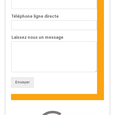
Téléphone ligne directe
c
Laissez nous un message
h
o
i
s
i
e
s
E
-
Envoyer
m
a
i
l
d
i