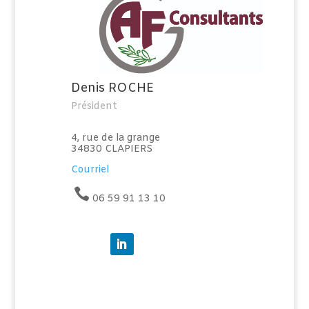
r
e
c
t
e
Denis ROCHE
Président
4, rue de la grange
34830 CLAPIERS
Courriel
06 59 91 13 10
ic
o
n
_
p
h
o